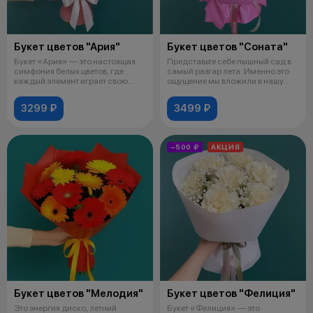
Букет цветов "Ария"
Букет цветов "Соната"
Букет «Ария» — это настоящая
Представьте себе пышный сад в
симфония белых цветов, где
самый разгар лета. Именно это
каждый элемент играет свою
ощущение мы вложили в нашу
уникаль
ком
3299 ₽
3499 ₽
−500 ₽
АКЦИЯ
Букет цветов "Мелодия"
Букет цветов "Фелиция"
Это энергия диско, летний
Букет «Фелиция» — это