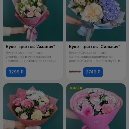
Букет цветов "Амалия"
Букет цветов "Сильвия"
Букет «Амалия» — это
Букет «Сильвия» — это
утончённая и многогранная
воплощение классической
композиция, в которой классика
роскоши и утончённого вкуса. В
встречается
его сердце —
3299 ₽
2749 ₽
3299 ₽
ВИДЕО