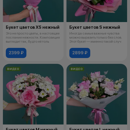
Букет цветов XS нежный
Букет цветов S нежный
Это не просто цветы, а настоящее
Иногда самые важные чувства
послание нежности. Композиция
можно выразить только без слов.
выглядит так, будто её толь
Этот букет — именно такой случ
2399 ₽
2899 ₽
ВИДЕО
ВИДЕО
Букет цветов М нежный
Букет цветов L нежный