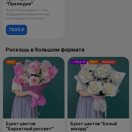
"Прелюдия"
Букет «Прелюдия» — это
воздушная и романтичная
композиция, в которой
гармонично переплетаю
7699 ₽
Роскошь в большом формате
ХИТ
−1100 ₽
ХИТ
АКЦИЯ
Букет цветов
Букет цветов "Белый
"Бархатный рассвет"
аккорд"