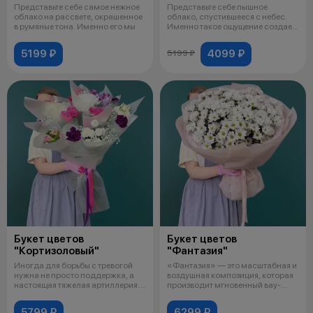
Представьте себе самое нежное
Представьте себе пышное
облако на рассвете, окрашенное
облако, спустившееся с небес.
в румяные тона. Именно его мы
Именно такое ощущение создает
этот г
5199 ₽
4099 ₽
5199 ₽
Букет цветов
Букет цветов
"Кортизоловый"
"Фантазия"
Иногда для борьбы с тревогой
«Фантазия» — это масштабная и
нужна не просто поддержка, а
воздушная композиция, которая
настоящая тяжелая артиллерия.
производит мгновенный вау-
Эт
эффе
5799 ₽
6299 ₽