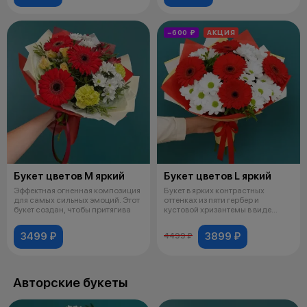
−600 ₽
АКЦИЯ
Букет цветов М яркий
Букет цветов L яркий
Эффектная огненная композиция
Букет в ярких контрастных
для самых сильных эмоций. Этот
оттенках из пяти гербер и
букет создан, чтобы притягива
кустовой хризантемы в виде
ромашек — э
3499 ₽
3899 ₽
4499 ₽
Авторские букеты