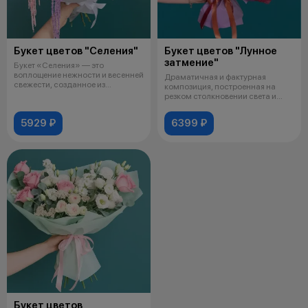
Букет цветов "Селения"
Букет цветов "Лунное
затмение"
Букет «Селения» — это
воплощение нежности и весенней
Драматичная и фактурная
свежести, созданное из
композиция, построенная на
изысканных цве
резком столкновении света и
тени. Букет
5929 ₽
6399 ₽
Букет цветов