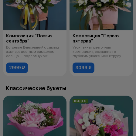
Композиция "Поэзия
Композиция "Первая
сентября"
пятерка"
Встретьте День знаний с самым
Утонченная цветочная
жизнерадостным символом
композиция, созданная с
солнца — подсолнухом!
глубоким уважением к труду
Композиция соз
учителя. Приглушен
2999 ₽
3099 ₽
Классические букеты
ВИДЕО