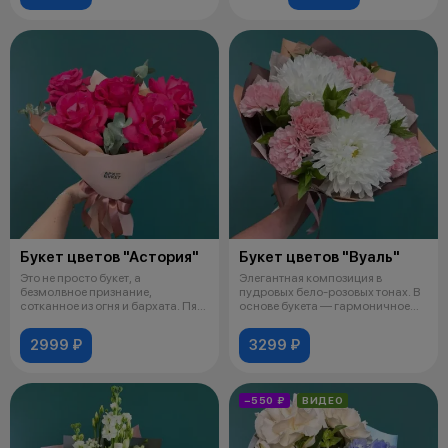
Букет цветов "Астория"
Букет цветов "Вуаль"
Это не просто букет, а
Элегантная композиция в
безмолвное признание,
пудровых бело-розовых тонах. В
сотканное из огня и бархата. Пять
основе букета — гармоничное
великолепны
сочетан
2999 ₽
3299 ₽
−550 ₽
ВИДЕО