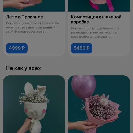
Лето в Провансе
Композиция в шляпной
коробке
Композиция «Лето в Провансе»
— это застывший полуденный
Композиция в сумочке — это
зной французского юга,
воплощение элегантности и
собранный в
креативного подхода к
флористике, где
4999 ₽
5489 ₽
Не как у всех