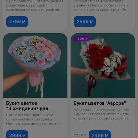
Букет «Магия» — это утончённая
Закройте глаза и представьте:
композиция, в которой
утренний Париж, уютное кафе и
воздушная лёгкость гипсофилы,
тонкий аромат свежих роз... Эт
бархати
2799 ₽
2899 ₽
−500 ₽
Букет цветов
Букет цветов "Аврора"
"В ожидании чуда"
«Аврора» — это торжественная
симфония в багровых тонах, где
В этом букете спрятаны два
классическая страсть встречает
самых заветных ожидания.
Нежные розовые хризантемы —
это сладки
2999 ₽
2499 ₽
2999 ₽