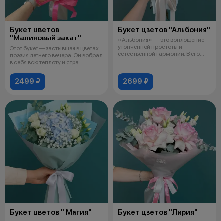
Букет цветов
Букет цветов "Альбония"
"Малиновый закат"
«Альбония» — это воплощение
утончённой простоты и
Этот букет — застывшая в цветах
естественной гармонии. В его
поэзия летнего вечера. Он вобрал
основе — пя
в себя всю теплоту и стра
2499 ₽
2699 ₽
Букет цветов " Магия"
Букет цветов "Лирия"