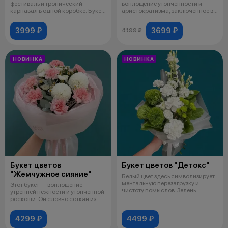
фестиваль и тропический
воплощение утончённости и
карнавал в одной коробке. Букет
аристократизма, заключённое в
лишен по
семи роскошн
3999 ₽
3699 ₽
4199 ₽
НОВИНКА
НОВИНКА
Букет цветов
Букет цветов "Детокс"
"Жемчужное сияние"
Белый цвет здесь символизирует
ментальную перезагрузку и
Этот букет — воплощение
чистоту помыслов. Зелень
утренней нежности и утончённой
отвечает
роскоши. Он словно соткан из
лёгких
4299 ₽
4499 ₽