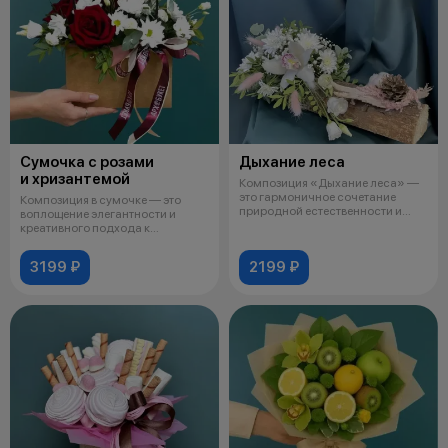
Сумочка с розами
Дыхание леса
и хризантемой
Композиция «Дыхание леса» —
это гармоничное сочетание
Композиция в сумочке — это
природной естественности и
воплощение элегантности и
утончённо
креативного подхода к
флористике, где
3199 ₽
2199 ₽