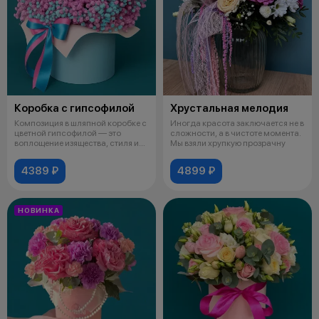
Коробка с гипсофилой
Хрустальная мелодия
Композиция в шляпной коробке с
Иногда красота заключается не в
цветной гипсофилой — это
сложности, а в чистоте момента.
воплощение изящества, стиля и
Мы взяли хрупкую прозрачну
нежн
4389 ₽
4899 ₽
НОВИНКА