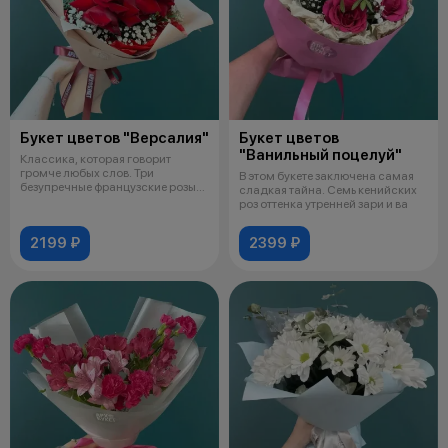
Букет цветов "Версалия"
Букет цветов
"Ванильный поцелуй"
Классика, которая говорит
громче любых слов. Три
В этом букете заключена самая
безупречные французские розы
сладкая тайна. Семь кенийских
— это квинтэ
роз оттенка утренней зари и ва
2199 ₽
2399 ₽