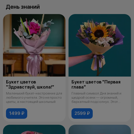
День знаний
Букет цветов
Букет цветов "Первая
"Здравствуй, школа!"
глава"
Маленький букет-настроение для
Главный символ Дня знаний и
любимого учителя. Это не просто
щедрой осени — огромный,
цветы, а настоящий школьный
бархатный подсолнух. Этот
цветок выбр
1499 ₽
2599 ₽