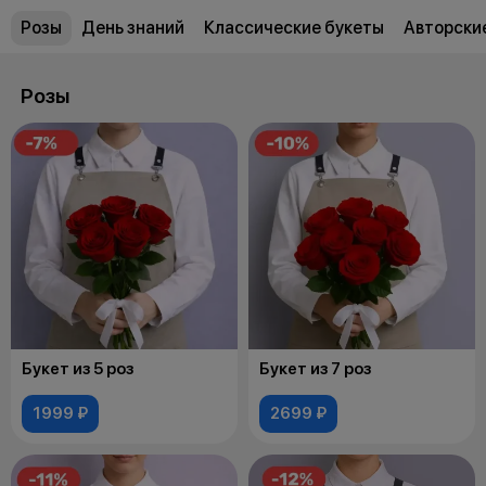
Розы
День знаний
Классические букеты
Авторски
Розы
Букет из 5 роз
Букет из 7 роз
1999 ₽
2699 ₽