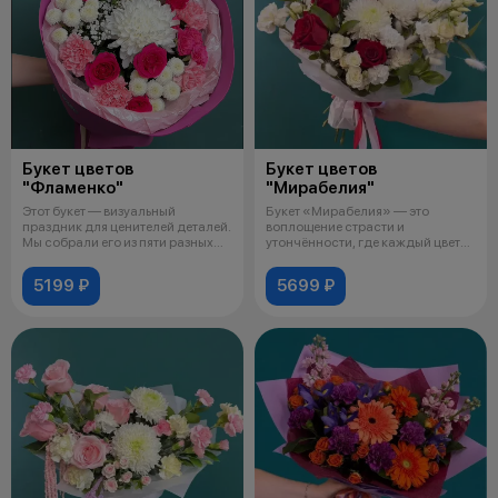
Букет цветов
Букет цветов
"Фламенко"
"Мирабелия"
Этот букет — визуальный
Букет «Мирабелия» — это
праздник для ценителей деталей.
воплощение страсти и
Мы собрали его из пяти разных
утончённости, где каждый цветок
элем
рассказывает
5199 ₽
5699 ₽