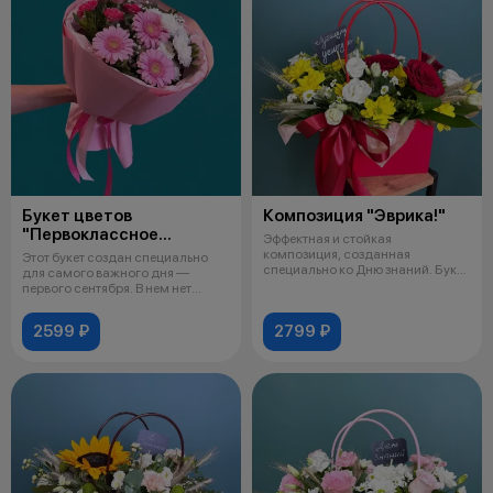
Букет цветов
Композиция "Эврика!"
"Первоклассное
Эффектная и стойкая
настроение"
композиция, созданная
Этот букет создан специально
специально ко Дню знаний. Букет
для самого важного дня —
в теплых тонах с
первого сентября. В нем нет
тяжелых
2599 ₽
2799 ₽