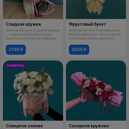
Сладкая кружка
Фруктовый букет
Заказ за 24 часа. Сладкая кружка
Заказ за 24 часа.Композиция из
— подарочный набор в виде
цветов и фруктов — это стильное
кружки, наполненной зефиром,
сочетание свежих цветов и с
ма
2199 ₽
2639 ₽
НОВИНКА
Северное сияние
Сахарное кружево