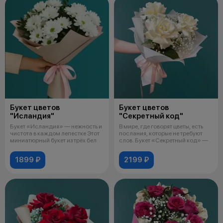
Букет цветов
Букет цветов
"Исландия"
"Секретный код"
Букет «Исландия» — нежность и
В мире, где говорят цветы, есть
чистота в каждом лепестке Этот
послания, которые не требуют
миниатюрный букет из трёх бел
слов. Букет «Секретный код» —
1899 ₽
2199 ₽