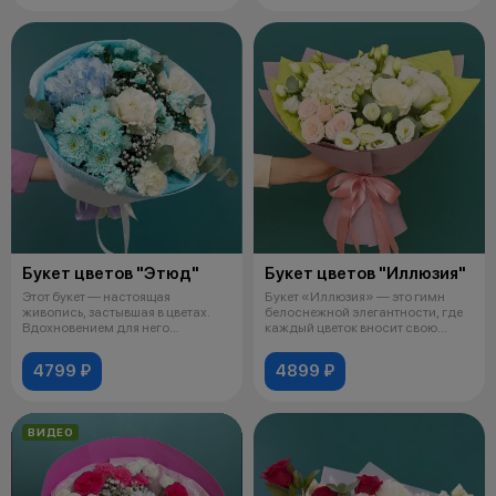
Букет цветов "Этюд"
Букет цветов "Иллюзия"
Этот букет — настоящая
Букет «Иллюзия» — это гимн
живопись, застывшая в цветах.
белоснежной элегантности, где
Вдохновением для него
каждый цветок вносит свою
послужили нежны
неповто
4799 ₽
4899 ₽
ВИДЕО