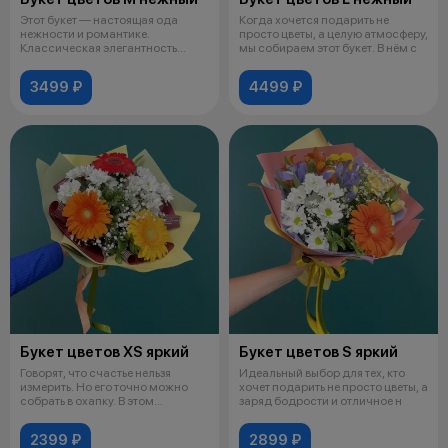
Этот букет — настоящая ода
Когда хочется подарить не
нежности и романтике.
просто цветы, а целую атмосферу,
Классическая элегантность
мы собираем этот букет. В нём с
розовых роз пер
3499 ₽
4499 ₽
Букет цветов XS яркий
Букет цветов S яркий
Говорят, что счастье нельзя
Идеальный выбор для тех, кто
измерить. Но его точно можно
хочет подарить не просто цветы, а
собрать в охапку. В этом
заряд бодрости и отличное н
маленько
2399 ₽
2899 ₽