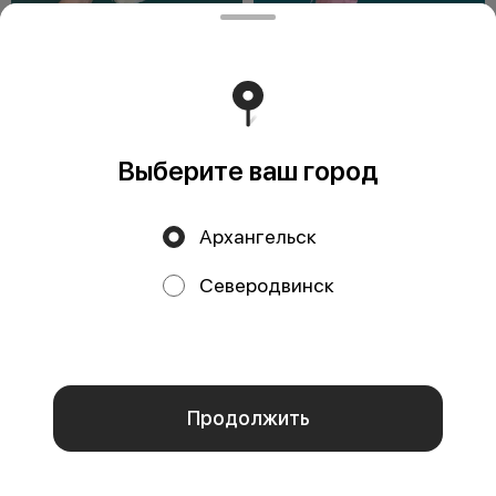
Пушистое признание
Букет цветов "Неженка"
Композиция «Пушистое
Чистая эмоция восторга. Букет
признание» — это оригинальный
выглядит настолько легким, что
и очень трогательный букет в
кажется — дунь на него, и он
форме зайч
1749 ₽
1799 ₽
Выберите ваш город
−300 ₽
ВИДЕО
АКЦИЯ
−600 ₽
НОВИНКА
АКЦИЯ
Архангельск
Северодвинск
Мы используем куки.
Они помогают нам улучшить работу сайта.
Нажимая кнопку «Принимаю», вы даете своё согласие на
использование всех файлов cookie согласно
политике
конфиденциальности
, которые обрабатываются Яндекс
Метрикой.
Тайное мерцание
Шоко-бум 1
ОК
Когда слова кажутся слишком
Помните то чувство абсолютного
громкими, а обычная открытка —
счастья, когда в детстве
слишком банальной. Мы создали
разбирали новогодний подарок?