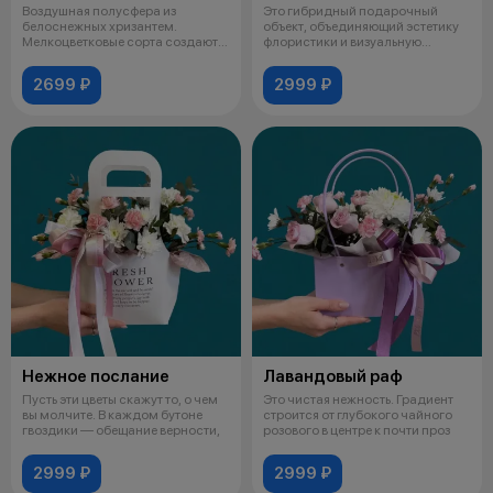
Воздушная полусфера из
Это гибридный подарочный
белоснежных хризантем.
объект, объединяющий эстетику
Мелкоцветковые сорта создают
флористики и визуальную
фактуру мягкого
привлекател
2699 ₽
2999 ₽
Нежное послание
Лавандовый раф
Пусть эти цветы скажут то, о чем
Это чистая нежность. Градиент
вы молчите. В каждом бутоне
строится от глубокого чайного
гвоздики — обещание верности,
розового в центре к почти проз
2999 ₽
2999 ₽