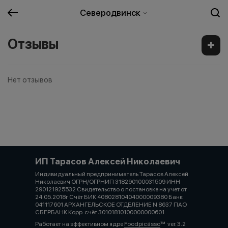
Северодвинск
Отзывы
Нет отзывов
ИП Тарасов Алексей Николаевич
Индивидуальный предприниматель Тарасов Алексей
Николаевич ОГРН/ОГРНИП 318290100031509 ИНН
290121925532 Свидетельство о постановке на учет от
24.05.2018г Счёт БИК 40802810404000009380 Банк
041117601 АРХАНГЕЛЬСКОЕ ОТДЕЛЕНИЕ N 8637 ПАО
СБЕРБАНК Корр. счёт 30101810100000000601
Работает на эффективном ядре
Foodpicásso
ver. 3.2